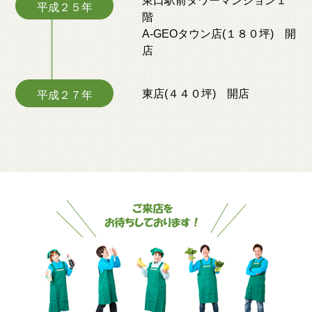
東口駅前タワーマンション１
平成２５年
階
A-GEOタウン店(１８０坪) 開
店
東店(４４０坪) 開店
平成２７年